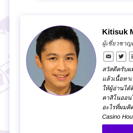
Kitisuk
ผู้เชี่ยวชา
สวัสดีครับผ
แล้วเนื้อหา
ให้ผู้อ่าน
คาสิโนออนไล
อะไรที่ผมค
Casino Hous