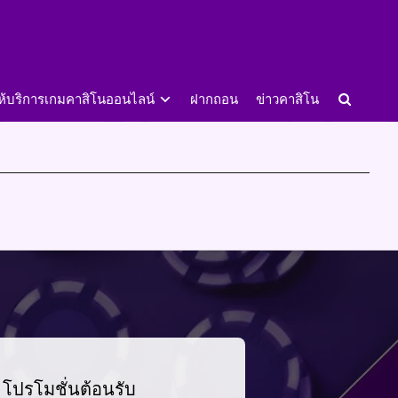
้ให้บริการเกมคาสิโนออนไลน์
ฝากถอน
ข่าวคาสิโน
โปรโมชั่นต้อนรับ