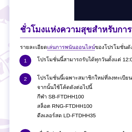
ชั่วโมงแห่งความสุขสำหรับการ
รายละเอียด
เล่นการพนันออนไลน์
ของโปรโมชั่นดัง
โปรโมชั่นนี้สามารถรับได้ทุกวันตั้งแต่ 12:
โปรโมชั่นนี้เฉพาะสมาชิกใหม่ที่ลงทะเบี
จากนั้นใช้โค้ดดังต่อไปนี้
กีฬา SB-FTDHH100
สล็อต RNG-FTDHH100
ดีลเลอร์สด LD-FTDHH35