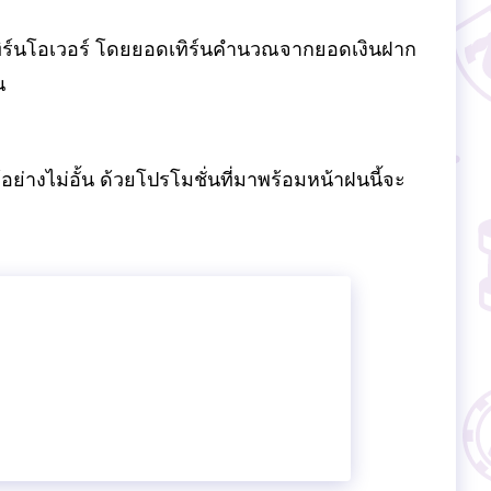
ดเทิร์นโอเวอร์ โดยยอดเทิร์นคำนวณจากยอดเงินฝาก
น
อย่างไม่อั้น ด้วยโปรโมชั่นที่มาพร้อมหน้าฝนนี้จะ