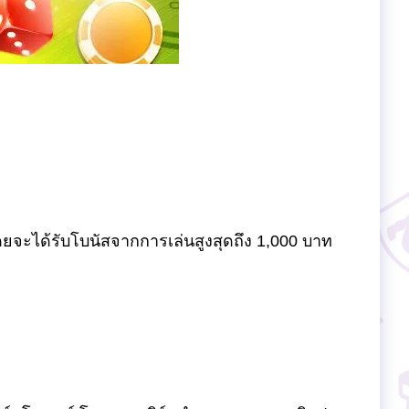
ยจะได้รับโบนัสจากการเล่นสูงสุดถึง 1,000 บาท