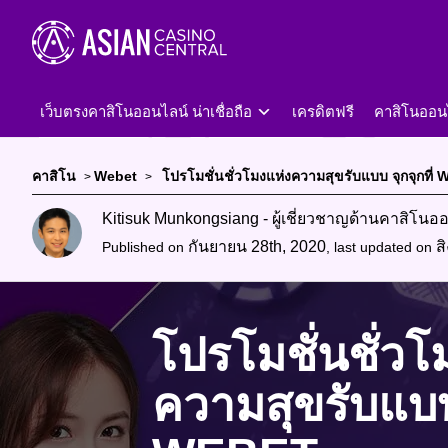
เว็บตรงคาสิโนออนไลน์ น่าเชื่อถือ
เครดิตฟรี
คาสิโนออน
คาสิโน
Webet
โปรโมชั่นชั่วโมงแห่งความสุขรับแบบ จุกจุกที่ 
>
>
Kitisuk Munkongsiang - ผู้เชี่ยวชาญด้านคาสิโนอ
กันยายน 28th, 2020
ส
Published on
, last updated on
โปรโมชั่นชั่วโ
ความสุขรับแบบ 