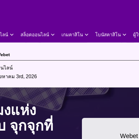
ไลน์
สล็อตออนไลน์
เกมคาสิโน
โบนัสคาสิโน
ผู
Webet
อนไลน์
ิงหาคม 3rd, 2026
มงแห่ง
จุกจุกที่
Webet 