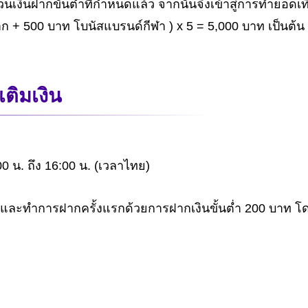
วนเงินฝากขั้นต่ำที่กำหนดแล้ว จากนั้นจึงเข้าสู่การทำยอ
าก + 500 บาท โบนัสแบรนด์กีฬา ) x 5 = 5,000 บาท เป็นต้น
ติมเงิน
00 น. ถึง 16:00 น. (เวลาไทย)
ยนและทำการฝากครั้งแรกด้วยการฝากเงินขั้นต่ำ 200 บาท โด