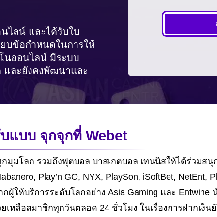
ออนไลน์ และได้รับใบ
ียบข้อกำหนดในการให้
ิโนออนไลน์ มีระบบ
สุด และยังคงพัฒนาและ
ับแบบ จุกจุกที่ Webet
กมุมโลก รวมถึงฟุตบอล บาสเกตบอล เทนนิสให้ได้ร่วมสนุกอย่
น Habanero, Play’n GO, NYX, PlaySon, iSoftBet, NetEnt,
 จากผู้ให้บริการระดับโลกอย่าง Asia Gaming และ Entwine 
่วยเหลือสมาชิกทุกวันตลอด 24 ชั่วโมง ในเรื่องการฝากเง