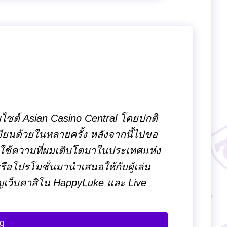
ว็บไซต์ Asian Casino Central โดยปกติ
เขียนด้วยในหลายครั้ง หลังจากนี้ไปขอ
ะใช้ความที่ผมเติบโตมาในประเทศแห่ง
รือโปรโมชั่นมานำเสนอให้กับผู้เล่น
ญเว็บคาสิโน HappyLuke และ Live
ng