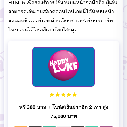
HTML5 เพื่อรองรัการใช้งานบนหน้าจอมือถือ ผู้เล่น
สามารถเล่นเกมสล็อตออนไลน์เกมนี้ได้ทั้งบนหน้า
จอคอมพิวเตอร์และผ่านเว็บบราวเซอร์บนสมาร์ท
โฟน เล่นได้ไหลลื่แบบไม่มีสะดุด
ฟรี 300 บาท + โบนัสเงินฝากอีก 2 เท่า สูง
75,000 บาท