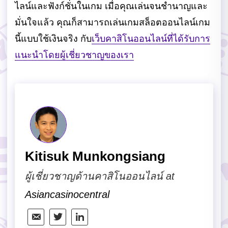
ไลน์และฟังก์ชั่นในเกม เมื่อคุณเล่นจนชำนาญและ
มั่นใจแล้ว คุณก็สามารถเล่นเกมสล็อตออนไลน์เกม
นี้แบบใช้เงินจริง กับ
เว็บคาสิโนออนไลน์ที่ได้รับการ
แนะนำโดยผู้เชี่ยวชาญของเรา
Kitisuk Munkongsiang
ผู้เชี่ยวชาญด้านคาสิโนออนไลน์ at
Asiancasinocentral