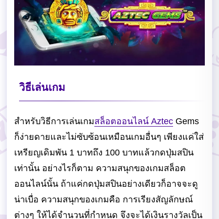
วิธีเล่นเกม
สำหรับวิธีการเล่นเกม
สล็อตออนไลน์ Aztec
Gems
ก็ง่ายดายและไม่ซับซ้อนเหมือนเกมอื่นๆ เพียงแค่ใส่
เหรียญเดิมพัน 1 บาทถึง 100 บาทแล้วกดปุ่มสปิน
เท่านั้น อย่างไรก็ตาม ความสนุกของเกมสล็อต
ออนไลน์นั้น ถ้าแค่กดปุ่มสปินอย่างเดียวก็อาจจะดู
น่าเบื่อ ความสนุกของเกมคือ การเรียงสัญลักษณ์
ต่างๆ ให้ได้จำนวนที่กำหนด จึงจะได้เงินรางวัลเป็น