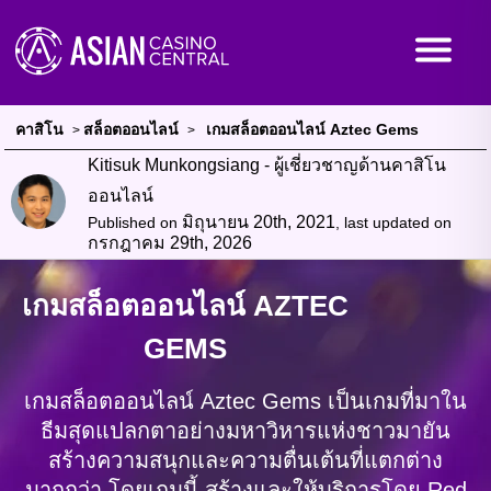
คาสิโน
สล็อตออนไลน์
เกมสล็อตออนไลน์ Aztec Gems
>
>
Kitisuk Munkongsiang - ผู้เชี่ยวชาญด้านคาสิโน
ออนไลน์
มิถุนายน 20th, 2021
Published on
, last updated on
กรกฎาคม 29th, 2026
เกมสล็อตออนไลน์ AZTEC
GEMS
เกมสล็อตออนไลน์ Aztec Gems เป็นเกมที่มาใน
ธีมสุดแปลกตาอย่างมหาวิหารแห่งชาวมายัน
สร้างความสนุกและความตื่นเต้นที่แตกต่าง
มากกว่า โดยเกมนี้ สร้างและให้บริการโดย Red