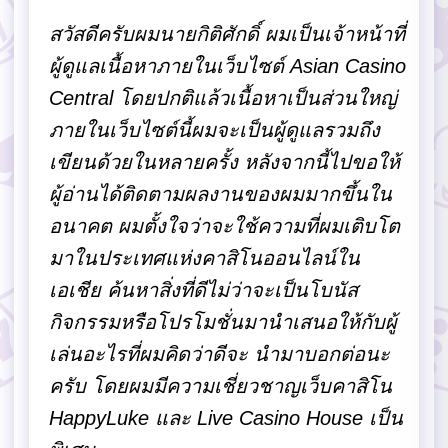
สวัสดีครับผมนายกิติศักดิ์ ผมเป็นเจ้าหน้าที่
ผู้ดูแลเนื้อหาภายในเว็บไซต์ Asian Casino
Central โดยปกติแล้วเนื้อหาเป็นส่วนใหญ่
ภายในเว็บไซต์นี้ผมจะเป็นผู้ดูแลรวมถึง
เขียนด้วยในหลายครั้ง หลังจากนี้ไปขอให้
ผู้อ่านได้ติดตามผลงานของผมมากขึ้นใน
อนาคต ผมตั้งใจว่าจะใช้ความที่ผมเติบโต
มาในประเทศแห่งคาสิโนออนไลน์ใน
เอเชีย ค้นหาสิ่งที่ดีไม่ว่าจะเป็นโบนัส
กิจกรรมหรือโปรโมชั่นมานำเสนอให้กับผู้
เล่นอะไรที่ผมคิดว่าดีจะ นำมาบอกต่อนะ
ครับ โดยผมมีความเชี่ยวชาญเว็บคาสิโน
HappyLuke และ Live Casino House เป็น