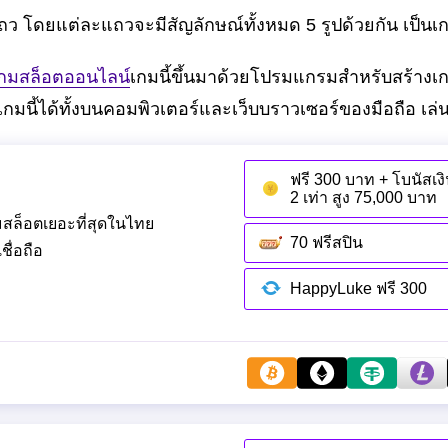
แถว โดยแต่ละแถวจะมีสัญลักษณ์ทั้งหมด 5 รูปด้วยกัน เป็นเก
กมสล็อตออนไลน์
เกมนี้ขึ้นมาด้วยโปรมแกรมสำหรับสร้างเ
มนี้ได้ทั้งบนคอมพิวเตอร์และเว็บบราวเซอร์ของมือถือ เล่
ฟรี 300 บาท + โบนัสเง
2 เท่า สูง 75,000 บาท
สล็อตเยอะที่สุดในไทย
70 ฟรีสปิน
เชื่อถือ
HappyLuke ฟรี 300