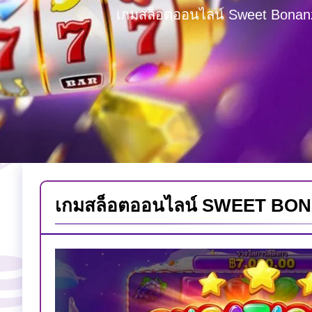
เกมสล็อตออนไลน์ Sweet Bonanz
เกมสล็อตออนไลน์ SWEET BO