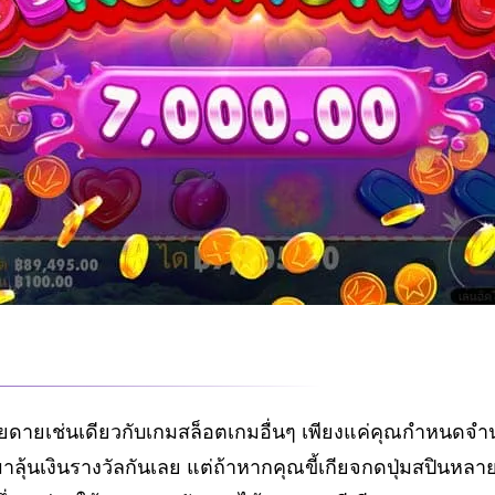
ยดายเช่นเดียวกับเกมสล็อตเกมอื่นๆ เพียงแค่คุณกำหนดจำนวน
ลุ้นเงินรางวัลกันเลย แต่ถ้าหากคุณขี้เกียจกดปุ่มสปินหลายๆ