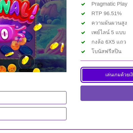
Pragmatic Play
RTP 96.51%
ความผันผวนสูง
เพย์ไลน์ 5 แบบ
กงล้อ 6X5 แถว
โบนัสฟรีสปิน
เล่นเกมด้วย