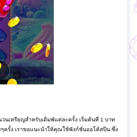
เหรียญสำหรับเดิมพัแต่ละครั้ง เริ่มต้นที่ 1 บาท
ครั้ง เราขอแนะนำให้คุณใช้ฟังก์ชั่นออโต้สปิน ซึ่ง