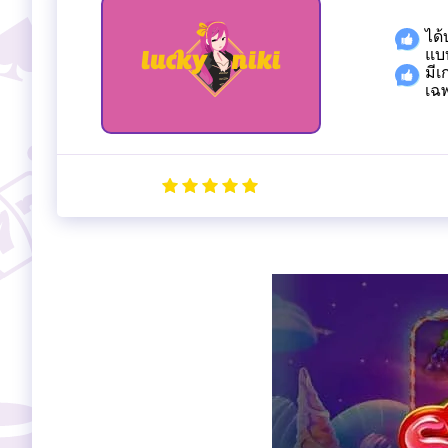
ได
แบ
มีเ
เฉ