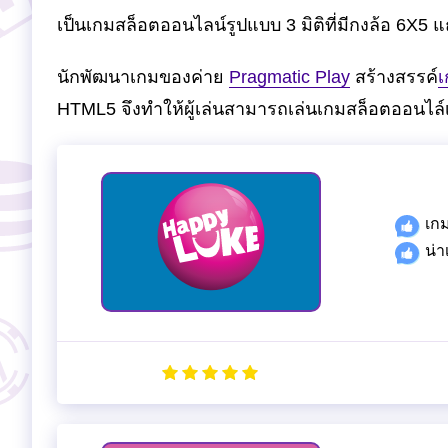
เป็นเกมสล็อตออนไลน์รูปแบบ 3 มิติที่มีกงล้อ 6X5 
นักพัฒนาเกมของค่าย
Pragmatic Play
สร้างสรรค์
เ
HTML5 จึงทำให้ผู้เล่นสามารถเล่นเกมสล็อตออนไล์เก
เกม
น่า