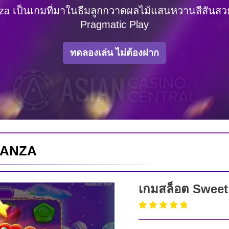
a เป็นเกมที่มาในธีมลูกกวาดผลไม้แสนหวานสีสันสว
Pragmatic Play
ทดลองเล่น ไม่ต้องฝาก
NANZA
เกมสล็อต Swee