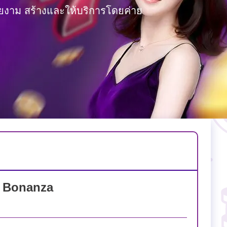
ยงาม สร้างและให้บริการโดยค่าย
t Bonanza