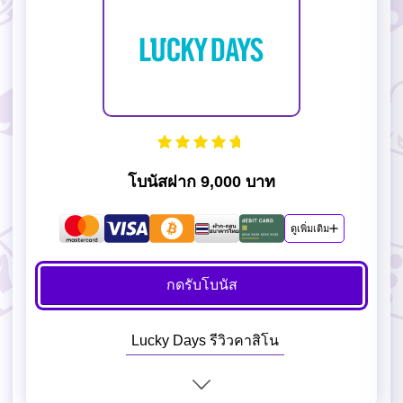
โบนัสฝาก 9,000 บาท
ดูเพิ่มเติม
กดรับโบนัส
Lucky Days รีวิวคาสิโน