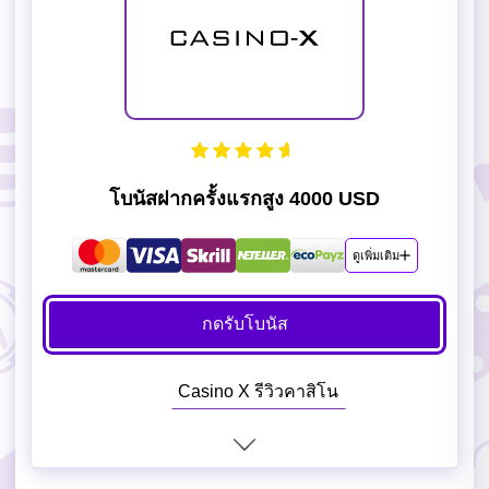
โบนัสฝากครั้งแรกสูง 4000 USD
ดูเพิ่มเติม
กดรับโบนัส
Casino X รีวิวคาสิโน