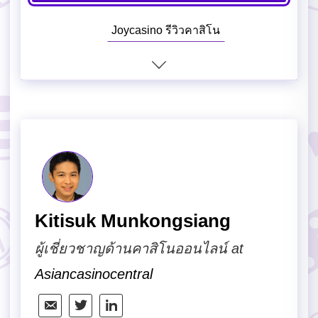
Joycasino รีวิวคาสิโน
Kitisuk Munkongsiang
ผู้เชี่ยวชาญด้านคาสิโนออนไลน์ at
Asiancasinocentral