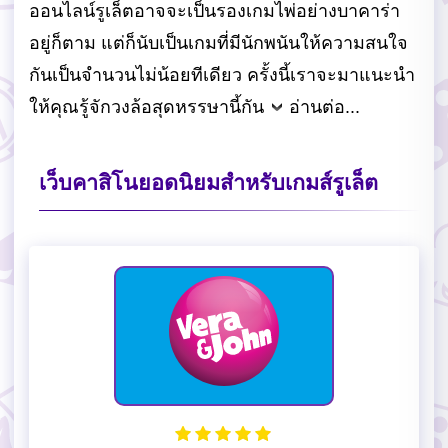
ออนไลน์รูเล็ตอาจจะเป็นรองเกมไพ่อย่างบาคาร่า
อยู่ก็ตาม แต่ก็นับเป็นเกมที่มีนักพนันให้ความสนใจ
กันเป็นจำนวนไม่น้อยทีเดียว ครั้งนี้เราจะมาแนะนำ
ให้คุณรู้จักวงล้อสุดหรรษานี้กัน
อ่านต่อ...
เว็บคาสิโนยอดนิยมสำหรับเกมส์รูเล็ต