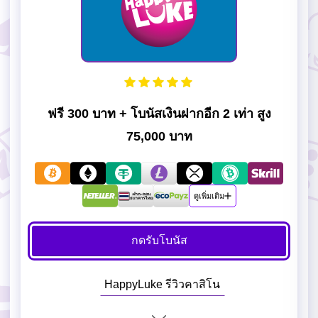
ฟรี 300 บาท + โบนัสเงินฝากอีก 2 เท่า สูง
75,000 บาท
ดูเพิ่มเติม
กดรับโบนัส
HappyLuke รีวิวคาสิโน