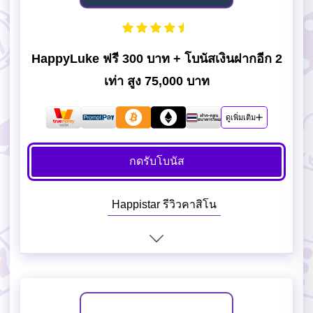
HappyLuke ฟรี 300 บาท + โบนัสเงินฝากอีก 2
เท่า สูง 75,000 บาท
ดูเพิ่มเติม
กดรับโบนัส
Happistar รีวิวคาสิโน