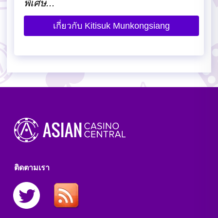
พิเศษ...
เกี่ยวกับ Kitisuk Munkongsiang
ติดตามเรา