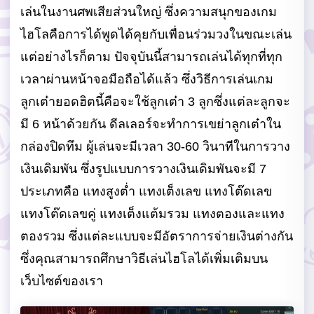
เล่นในงานศพเสียส่วนใหญ่ ซึ่งความสนุกของเกม
ไฮโลคือการได้พูดได้คุยกับเพื่อนร่วมวงในขณะเล่น
แต่อย่างไรก็ตาม ปัจจุบันนี้สามารถเล่นได้ทุกที่ทุก
เวลาผ่านหน้าจอมือถือได้แล้ว ซึ่งวิธีการเล่นเกม
ลูกเต๋ายอดฮิตนี้คือจะใช้ลูกเต๋า 3 ลูกซึ่งแต่ละลูกจะ
มี 6 หน้าด้วยกัน ดีลเลอร์จะทำการเขย่าลูกเต๋าใน
กล่องปิดทึม ผู้เล่นจะมีเวลา 30-60 วินาทีในการวาง
เงินเดิมพัน ซึ่งรูปแบบการวางเงินเดิมพันจะมี 7
ประเภทคือ แทงสูงต่ำ แทงเต็งเลข แทงโต๊ดเลข
แทงโต๊ดเลขคู่ แทงเต็งแต้มรวม แทงตองและแทง
ตองรวม ซึ่งแต่ละแบบจะมีอัตราการจ่ายเงินต่างกัน
ซึ่งคุณสามารถศึกษาวิธีเล่นไฮโลได้เพิ่มเติมบน
เว็บไซต์ของเรา