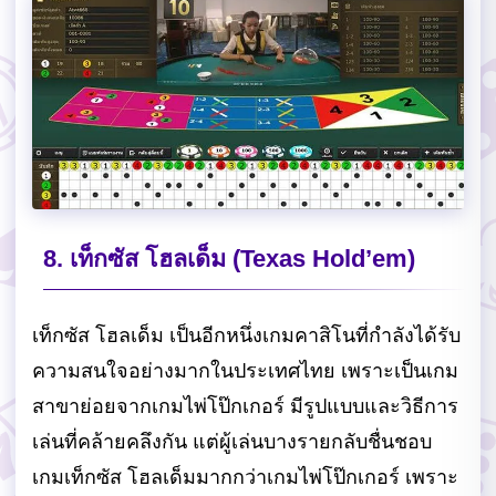
8. เท็กซัส โฮลเด็ม (Texas Hold’em)
เท็กซัส โฮลเด็ม เป็นอีกหนึ่งเกมคาสิโนที่กำลังได้รับ
ความสนใจอย่างมากในประเทศไทย เพราะเป็นเกม
สาขาย่อยจากเกมไพ่โป๊กเกอร์ มีรูปแบบและวิธีการ
เล่นที่คล้ายคลึงกัน แต่ผู้เล่นบางรายกลับชื่นชอบ
เกมเท็กซัส โฮลเด็มมากกว่าเกมไพ่โป๊กเกอร์ เพราะ