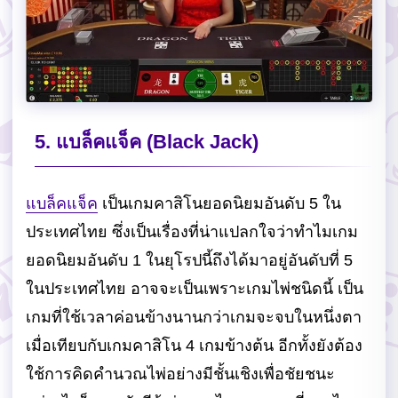
5. แบล็คแจ็ค (Black Jack)
แบล็คแจ็ค
เป็นเกมคาสิโนยอดนิยมอันดับ 5 ใน
ประเทศไทย ซึ่งเป็นเรื่องที่น่าแปลกใจว่าทำไมเกม
ยอดนิยมอันดับ 1 ในยุโรปนี้ถึงได้มาอยู่อันดับที่ 5
ในประเทศไทย อาจจะเป็นเพราะเกมไพ่ชนิดนี้ เป็น
เกมที่ใช้เวลาค่อนข้างนานกว่าเกมจะจบในหนึ่งตา
เมื่อเทียบกับเกมคาสิโน 4 เกมข้างต้น อีกทั้งยังต้อง
ใช้การคิดคำนวณไพ่อย่างมีชั้นเชิงเพื่อชัยชนะ