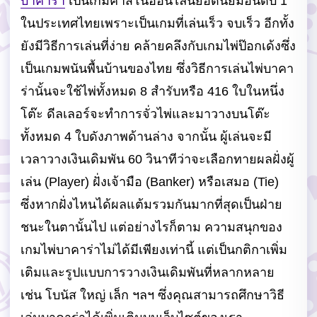
บาคาร่า
เป็นเกมคาสิโนออนไลน์ยอดนิยมอันดับ 1
ในประเทศไทยเพราะเป็นเกมที่เล่นเร็ว จบเร็ว อีกทั้ง
ยังมีวิธีการเล่นที่ง่าย คล้ายคลึงกับเกมไพ่ป๊อกเด้งซึ่ง
เป็นเกมพนันพื้นบ้านของไทย ซึ่งวิธีการเล่นไพ่บาคา
ร่านั้นจะใช้ไพ่ทั้งหมด 8 สำรับหรือ 416 ใบในหนึ่ง
โต๊ะ ดีลเลอร์จะทำการจั่วไพ่และมาวางบนโต๊ะ
ทั้งหมด 4 ใบดังภาพด้านล่าง จากนั้น ผู้เล่นจะมี
เวลาวางเงินเดิมพัน 60 วินาทีว่าจะเลือกทายผลฝั่งผู้
เล่น (Player) ฝั่งเจ้ามือ (Banker) หรือเสมอ (Tie)
ซึ่งหากฝั่งไหนได้ผลแต้มรวมกันมากที่สุดเป็นฝ่าย
ชนะในตานั้นไป แต่อย่างไรก็ตาม ความสนุกของ
เกมไพ่บาคาร่าไม่ได้มีเพียงเท่านี้ แต่เป็นกติกาเพิ่ม
เติมและรูปแบบการวางเงินเดิมพันที่หลากหลาย
เช่น โบนัส ใหญ่ เล็ก ฯลฯ ซึ่งคุณสามารถศึกษาวิธี