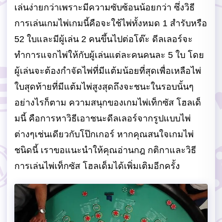
เล่นง่ายกว่าเพราะมีความซับซ้อนน้อยกว่า ซึ่งวิธี
การเล่นเกมไพ่เกมนี้คือจะใช้ไพ่ทั้งหมด 1 สำรับหรือ
52 ใบและมีผู้เล่น 2 คนขึ้นไปต่อโต๊ะ ดีลเลอร์จะ
ทำการแจกไพ่ให้กับผู้เล่นแต่ละคนคนละ 5 ใบ โดย
ผู้เล่นจะต้องกำจัดไพ่ที่มีแต้มน้อยที่สุดเพื่อเหลือไพ่
ใบสุดท้ายที่มีแต้มไพ่สูงสุดถึงจะชนะในรอบนั้นๆ
อย่างไรก็ตาม ความสนุกของเกมไพ่เท็กซัส โฮลเด็
มนี้ คือการหาวิธีเอาชนะดีลเลอร์จากรูปแบบไพ่
ต่างๆเช่นเดียวกับโป๊กเกอร์ หากคุณสนใจเกมไพ่
ชนิดนี้ เราขอแนะนำให้คุณอ่านกฎ กติกาและวิธี
การเล่นไพ่เท็กซัส โฮลเด็มได้เพิ่มเติมอีกครั้ง