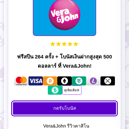
ฟรีสปิน 264 ครั้ง + โบนัสเงินฝากสูงสุด 500
ดอลลาร์ ที่ Vera&John!
ดูเพิ่มเติม
กดรับโบนัส
Vera&John รีวิวคาสิโน