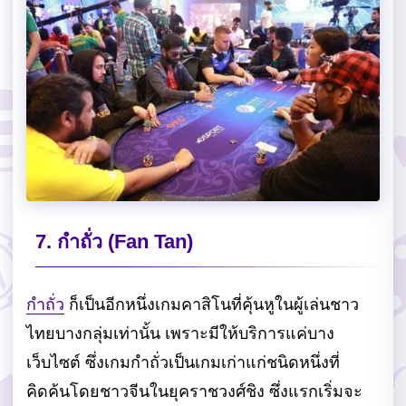
7. กำถั่ว (Fan Tan)
กำถั่ว
ก็เป็นอีกหนึ่งเกมคาสิโนที่คุ้นหูในผู้เล่นชาว
ไทยบางกลุ่มเท่านั้น เพราะมีให้บริการแค่บาง
เว็บไซต์ ซึ่งเกมกำถั่วเป็นเกมเก่าแก่ชนิดหนึ่งที่
คิดค้นโดยชาวจีนในยุคราชวงศ์ชิง ซึ่งแรกเริ่มจะ