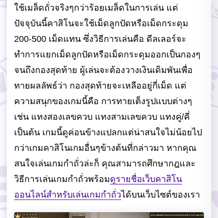
ใช้เมล็ดถั่วจริงๆกว่าร้อยเมล็ดในการเล่น แต่
ปัจจุบันนี้คาสิโนจะใช้เม็ดลูกปัดหรือเม็ดกระดุม
200-500 เม็ดแทน ซึ่งวิธีการเล่นคือ ดีลเลอร์จะ
ทำการแยกเม็ดลูกปัดหรือเม็ดกระดุมออกเป็นกองๆ
จนถึงกองสุดท้าย ผู้เล่นจะต้องวางเงินเดิมพันเพื่อ
ทายผลลัพธ์ว่า กองสุดท้ายจะเหลืออยู่กี่เม็ด แต่
ความสนุกของเกมนี้คือ การทายเต็งรูปแบบต่างๆ
เช่น แทงสองเลขควบ แทงสามเลขควบ แทงคู่/คี่
เป็นต้น เกมนี้ดูค่อนข้างแปลกแต่น่าสนใจไม่น้อยไป
กว่าเกมคาสิโนเกมอื่นๆข้างต้นที่กล่าวมา หากคุณ
สนใจเล่นเกมกำถั่วล่ะก็ คุณสามารถศึกษากฎและ
วิธีการเล่นเกมกำถั่วพร้อม
ดูรายชื่อเว็บคาสิโน
ออนไลน์สำหรับเล่นเกมกำถั่ว
ได้บนเว็บไซต์ของเรา