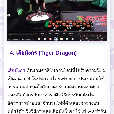
4. เสือมังกร (Tiger Dragon)
เสือมังกร
เป็นเกมคาสิโนออนไลน์ที่ได้รับความนิยม
เป็นอันดับ 4 ในประเทศไทยเพราะว่าเป็นเกมที่มีวิธี
การเล่นคล้ายคลึงกับบาคาร่า แต่ความแตกต่าง
ของเสือมังกรกับบาคาร่าคือวิธีการนับแต้มไพ่
อัตราการจ่ายและจำนวนไพ่ที่ดีลเลอร์จั่ววางบน
หน้าโต๊ะ ซึ่งวิธีการเล่นเสือมังนั้นจะใช้ไพ่ 6-8 สำรับ