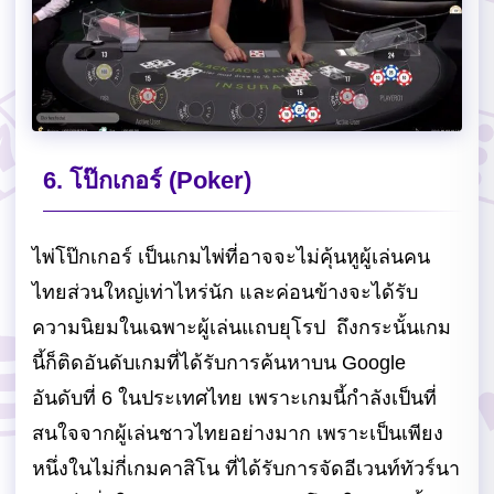
6. โป๊กเกอร์ (Poker)
ไพ่โป๊กเกอร์ เป็นเกมไพ่ที่อาจจะไม่คุ้นหูผู้เล่นคน
ไทยส่วนใหญ่เท่าไหร่นัก และค่อนข้างจะได้รับ
ความนิยมในเฉพาะผู้เล่นแถบยุโรป ถึงกระนั้นเกม
นี้ก็ติดอันดับเกมที่ได้รับการค้นหาบน Google
อันดับที่ 6 ในประเทศไทย เพราะเกมนี้กำลังเป็นที่
สนใจจากผู้เล่นชาวไทยอย่างมาก เพราะเป็นเพียง
หนึ่งในไม่กี่เกมคาสิโน ที่ได้รับการจัดอีเวนท์ทัวร์นา