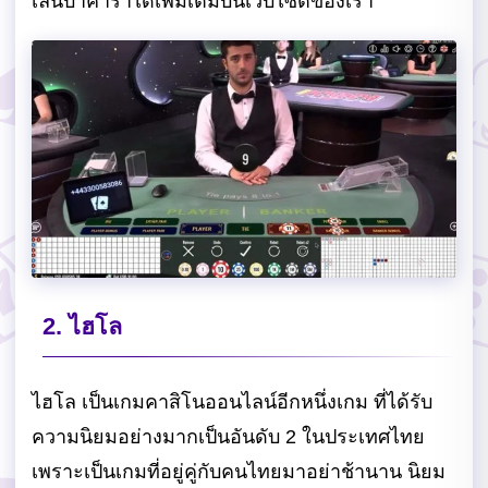
เล่นบาคาร่าได้เพิ่มเติมบนเว็บไซต์ของเรา
2. ไฮโล
ไฮโล เป็นเกมคาสิโนออนไลน์อีกหนึ่งเกม ที่ได้รับ
ความนิยมอย่างมากเป็นอันดับ 2 ในประเทศไทย
เพราะเป็นเกมที่อยู่คู่กับคนไทยมาอย่าช้านาน นิยม