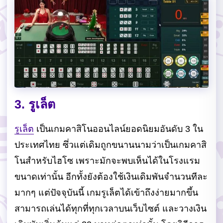
3. รูเล็ต
รูเล็ต
เป็นเกมคาสิโนออนไลน์ยอดนิยมอันดับ 3 ใน
ประเทศไทย ซึ่วแต่เดิมถูกขนานนามว่าเป็นเกมคาสิ
โนสำหรับไฮโซ เพราะมักจะพบเห็นได้ในโรงแรม
ขนาดเท่านั้น อีกทั้งยังต้องใช้เงินเดิมพันจำนวนทีละ
มากๆ แต่ปัจจุบันนี้ เกมรูเล็ตได้เข้าถึงง่ายมากขึ้น
สามารถเล่นได้ทุกที่ทุกเวลาบนเว็บไซต์ และวางเงิน