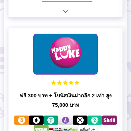
ฟรี 300 บาท + โบนัสเงินฝากอีก 2 เท่า สูง
75,000 บาท
ดูเพิ่มเติม