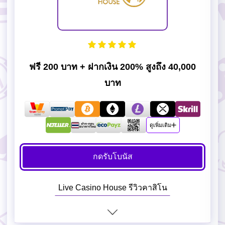
ฟรี 200 บาท + ฝากเงิน 200% สูงถึง 40,000
บาท
ดูเพิ่มเติม
กดรับโบนัส
Live Casino House รีวิวคาสิโน