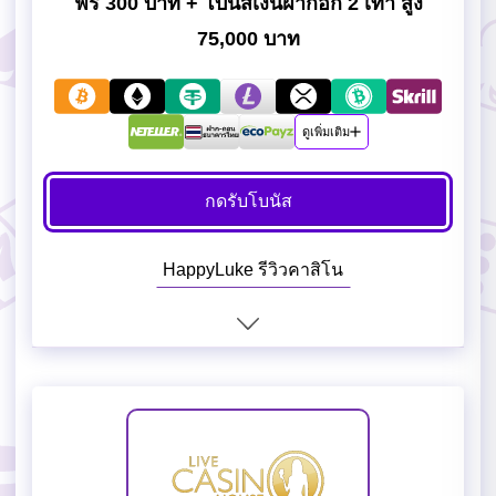
ฟรี 300 บาท + โบนัสเงินฝากอีก 2 เท่า สูง
75,000 บาท
ดูเพิ่มเติม
กดรับโบนัส
HappyLuke รีวิวคาสิโน