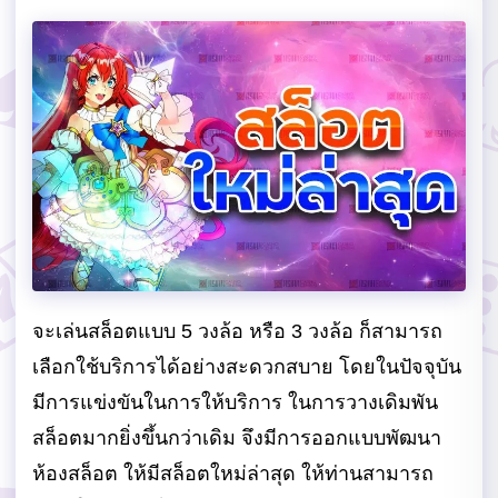
จะเล่นสล็อตแบบ 5 วงล้อ หรือ 3 วงล้อ ก็สามารถ
เลือกใช้บริการได้อย่างสะดวกสบาย โดยในปัจจุบัน
มีการแข่งขันในการให้บริการ ในการวางเดิมพัน
สล็อตมากยิ่งขึ้นกว่าเดิม จึงมีการออกแบบพัฒนา
ห้องสล็อต ให้มีสล็อตใหม่ล่าสุด ให้ท่านสามารถ