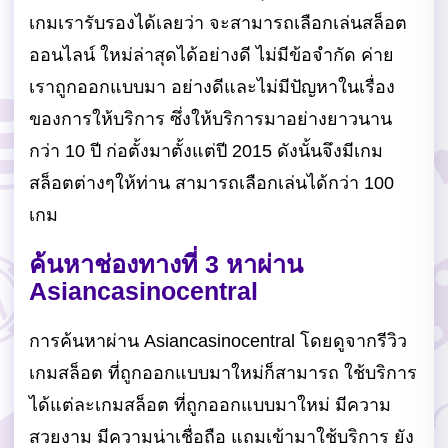
เกมเรารับรองได้เลยว่า จะสามารถเลือกเล่นสล็อต
ออนไลน์ ใหม่ล่าสุดได้อย่างดี ไม่มีข้อจำกัด ค่าย
เราถูกออกแบบมา อย่างดีและไม่มีปัญหาในเรื่อง
ของการให้บริการ ซึ่งให้บริการมาอย่างยาวนาน
กว่า 10 ปี ก่อตั้งมาตั้งแต่ปี 2015 ดังนั้นจึงมีเกม
สล็อตต่างๆให้ท่าน สามารถเลือกเล่นได้กว่า 100
เกม
ค้นหาช่องทางที่ 3
หาผ่าน
Asiancasinocentral
การค้นหาผ่าน Asiancasinocentral โดยดูจากรีวิว
เกมสล็อต ที่ถูกออกแบบมาใหม่ก็สามารถ ใช้บริการ
ได้แต่ละเกมสล็อต ที่ถูกออกแบบมาใหม่ มีความ
สวยงาม มีความน่าเชื่อถือ แถมเข้ามาใช้บริการ ยัง