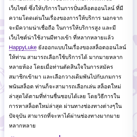
เว็บไซต์ ซึ่งให้บริการในการปั่นสล็อตออนไลน์ ที่มี
ความโดดเด่นในเรื่องของการให้บริการ นอกจาก
จะมีความน่าเชื่อถือ ในการให้บริการสูง และมี
เว็บไซต์น่าใช้งานมีทางเข้า ที่หลากหลายแล้ว
HappyLuke
ยังออกแบบในเรื่องของสล็อตออนไลน์
ให้ท่าน สามารถเลือกใช้บริการได้ มากมายหลาก
หลายห้อง โดยเมื่อท่านตัดสินใจในการสมัคร
สมาชิกเข้ามา และเลือกวางเดิมพันไปกับเกมการ
พนันสล็อต ท่านก็จะสามารถเลือกเล่น สล็อตใหม่
ล่าสุดได้ตามที่ท่านชื่นชอบได้เลย โดยวิธีการใน
การหาสล็อตใหม่ล่าสุด ผ่านทางช่องทางต่างๆใน
ปัจจุบัน สามารถที่จะหาได้ผ่านช่องทางมากมาย
หลากหลาย