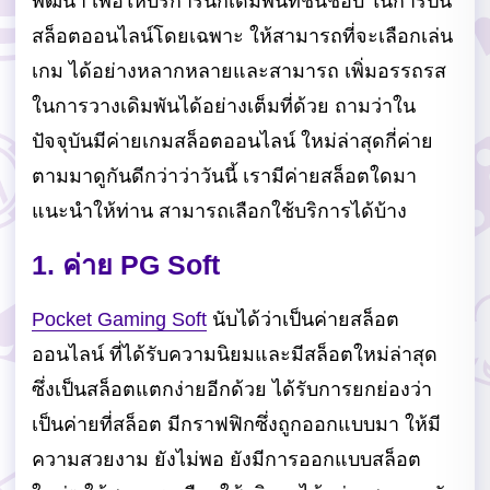
พัฒนา เพื่อให้บริการนักเดิมพันที่ชื่นชอบ ในการปั่น
สล็อตออนไลน์โดยเฉพาะ ให้สามารถที่จะเลือกเล่น
เกม ได้อย่างหลากหลายและสามารถ เพิ่มอรรถรส
ในการวางเดิมพันได้อย่างเต็มที่ด้วย ถามว่าใน
ปัจจุบันมีค่ายเกมสล็อตออนไลน์ ใหม่ล่าสุดกี่ค่าย
ตามมาดูกันดีกว่าว่าวันนี้ เรามีค่ายสล็อตใดมา
แนะนำให้ท่าน สามารถเลือกใช้บริการได้บ้าง
1. ค่าย PG Soft
Pocket Gaming Soft
นับได้ว่าเป็นค่ายสล็อต
ออนไลน์ ที่ได้รับความนิยมและมีสล็อตใหม่ล่าสุด
ซึ่งเป็นสล็อตแตกง่ายอีกด้วย ได้รับการยกย่องว่า
เป็นค่ายที่สล็อต มีกราฟฟิกซึ่งถูกออกแบบมา ให้มี
ความสวยงาม ยังไม่พอ ยังมีการออกแบบสล็อต