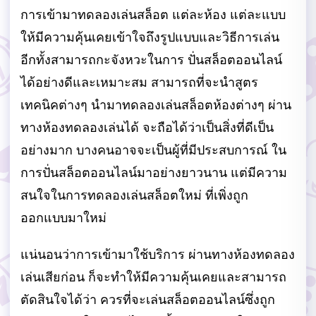
การเข้ามาทดลองเล่นสล็อต แต่ละห้อง แต่ละแบบ
ให้มีความคุ้นเคยเข้าใจถึงรูปแบบและวิธีการเล่น
อีกทั้งสามารถกะจังหวะในการ ปั่นสล็อตออนไลน์
ได้อย่างดีและเหมาะสม สามารถที่จะนำสูตร
เทคนิคต่างๆ นำมาทดลองเล่นสล็อตห้องต่างๆ ผ่าน
ทางห้องทดลองเล่นได้ จะถือได้ว่าเป็นสิ่งที่ดีเป็น
อย่างมาก บางคนอาจจะเป็นผู้ที่มีประสบการณ์ ใน
การปั่นสล็อตออนไลน์มาอย่างยาวนาน แต่มีความ
สนใจในการทดลองเล่นสล็อตใหม่ ที่เพิ่งถูก
ออกแบบมาใหม่
แน่นอนว่าการเข้ามาใช้บริการ ผ่านทางห้องทดลอง
เล่นเสียก่อน ก็จะทำให้มีความคุ้นเคยและสามารถ
ตัดสินใจได้ว่า ควรที่จะเล่นสล็อตออนไลน์ซึ่งถูก