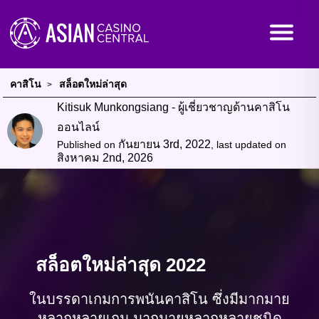
คาสิโน
สล็อตใหม่ล่าสุด
>
Kitisuk Munkongsiang - ผู้เชี่ยวชาญด้านคาสิโน
ออนไลน์
กันยายน 3rd, 2022
Published on
, last updated on
สิงหาคม 2nd, 2026
สล็อตใหม่ล่าสุด 2022
ในบรรดาเกมการพนันคาสิโน ซึ่งมีมากมาย
หลากหลายเกม มากมายหลากหลายชนิด