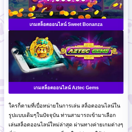
เกมสล็อตออนไลน์ Sweet Bonanza
เกมสล็อตออนไลน์ Aztec Gems
ใครก็ตามที่เบื่อหน่ายในการเล่น สล็อตออนไลน์ใน
รูปแบบเดิมๆในปัจจุบัน ท่านสามารถเข้ามาเลือก
เล่นสล็อตออนไลน์ใหม่ล่าสุด ผ่านทางค่ายเกมต่างๆ