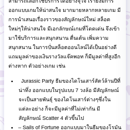
สามารถเลือกใช้บริการได้อย่างจุใจ เรายังมีการ
ออกแบบเกมให้น่าสนใจ มากมายหลากหลายเกม มี
การนำเสนอเรื่องราวของสัญลักษณ์ใหม่ สล็อต
ใหม่ๆให้น่าสนใจ มีเอกลักษณ์เกมที่โดดเด่น จึงเข้า
มาใช้บริการและสนุกสนาน ตื่นเต้น เพิ่มความ
สนุกสนาน ในการปั่นสล็อตออนไลน์ได้เป็นอย่างดี
แถมมูลค่าของเงินรางวัลแจ๊คพอท ก็มีมูลค่าที่สูงอีก
ต่างหาก ตัวอย่างเกม เช่น
Jurassic Party ธีมของไดโนเสาร์สัตว์ล้านปีที่
น่าทึ่ง ออกแบบในรูปแบบ 7 วงล้อ มีสัญลักษณ์
จะเป็นสายพันธุ์ ของไดโนเสาร์ต่างๆซึ่งใน
แต่ละอย่าง ก็จะมีมูลค่าที่ไม่เท่ากัน มี
สัญลักษณ์ Scatter 4 ตัวขึ้นไป
– Sails of Fortune ออกแบบมาในธีมของโรมัน