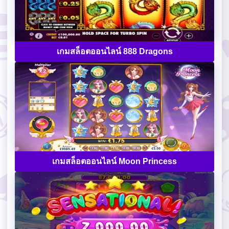
เกมสล็อตออนไลน์ 888 Dragons
เกมสล็อตออนไลน์ Moon Princess