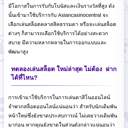
มีโอกาสในการรับกับโบนัสและเงินรางวัลที่สูง ดัง
นั้นเข้ามาใช้บริการกับ Asiancasinocentral จะ
เลือกเล่นสล็อตคลาสสิคธรรมดา หรือจะเล่นสล็อต
ต่างๆ ก็สามารถเลือกใช้บริการได้อย่างสะดวก
สบาย มีความหลากหลายในการออกแบบและ
พัฒนาสูง
ทดลองเล่นสล็อต ใหม่ล่าสุด ไม่ต้อง ฝาก
ได้ที่ไหน?
การเข้ามาใช้บริการในการเล่นคาสิโนออนไลน์
จำพวกสล็อตออนไลน์แน่นอนว่า สำหรับนักเดิมพัน
หน้าใหม่ซึ่งยังขาดประสบการณ์ ไม่เคยวางเดิมพัน
มาก่อน หากคุณยังขาดในส่วนดังกล่าวแน่นอนว่า