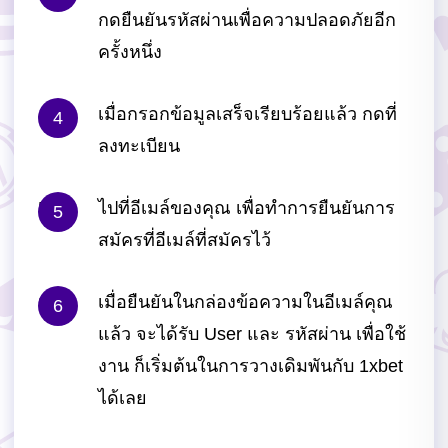
กดยืนยันรหัสผ่านเพื่อความปลอดภัยอีก
ครั้งหนึ่ง
เมื่อกรอกข้อมูลเสร็จเรียบร้อยแล้ว กดที่
ลงทะเบียน
ไปที่อีเมล์ของคุณ เพื่อทำการยืนยันการ
สมัครที่อีเมล์ที่สมัครไว้
เมื่อยืนยันในกล่องข้อความในอีเมล์คุณ
แล้ว จะได้รับ User และ รหัสผ่าน เพื่อใช้
งาน ก็เริ่มต้นในการวางเดิมพันกับ 1xbet
ได้เลย