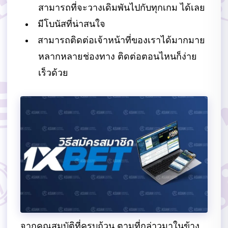
สามารถที่จะวางเดิมพันไปกับทุกเกม ได้เลย
มีโบนัสที่น่าสนใจ
สามารถติดต่อเจ้าหน้าที่ของเราได้มากมาย
หลากหลายช่องทาง ติดต่อตอนไหนก็ง่าย
เร็วด้วย
จากคุณสมบัติที่ครบถ้วน ตามที่กล่าวมาในข้าง