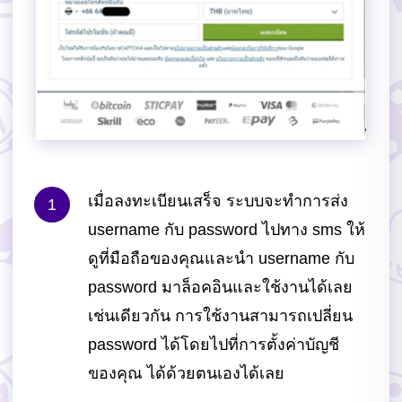
เมื่อลงทะเบียนเสร็จ ระบบจะทำการส่ง
username กับ password ไปทาง sms ให้
ดูที่มือถือของคุณและนำ username กับ
password มาล็อคอินและใช้งานได้เลย
เช่นเดียวกัน การใช้งานสามารถเปลี่ยน
password ได้โดยไปที่การตั้งค่าบัญชี
ของคุณ ได้ด้วยตนเองได้เลย