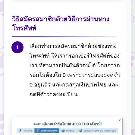
วิธีสมัครสมาชิกด้วยวิธีการผ่านทาง
โทรศัพท์
เลือกทำการสมัครสมาชิกด้วยช่องทาง
โทรศัพท์ ให้เรากรอกเบอร์โทรศัพท์ของ
เรา ที่สามารถยืนยันตัวตนได้ โดยการก
รอกไม่ต้องใส่ 0 เพราะว่าระบบจะจดจำ
0 อยู่แล้ว และกดสกุลเงินบาทไทย และ
กดที่คำว่าลงทะเบียน