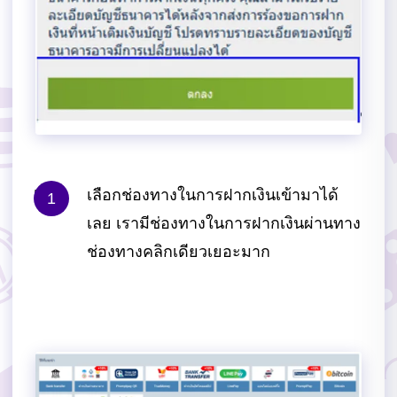
เลือกช่องทางในการฝากเงินเข้ามาได้
เลย เรามีช่องทางในการฝากเงินผ่านทาง
ช่องทางคลิกเดียวเยอะมาก