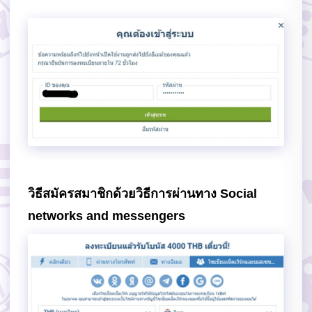
วิธีสมัครสมาชิกด้วยวิธีการผ่านทาง
Social
networks and messengers