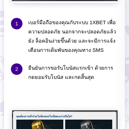
เบอร์มือถือของคุณกับระบบ 1XBET เพื่อ
ความปลอดภัย นอกจากจะปลอดภัยแล้ว
ยัง ล็อคอินง่ายขึ้นด้วย และจะมีการแจ้ง
เตือนการเดิมพันของคุณทาง SMS
ยืนยันการขอรับโบนัสแรกเข้า ด้วยการ
กดยอมรับโบนัส และกดสิ้นสุด