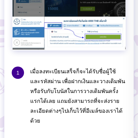
เมื่อลงทะเบียนเสร็จก็จะได้รับชื่อผู้ใช้
และรหัสผ่าน เพื่อฝากเงินและวางเดิมพัน
หรือรับกับโบนัสในการวางเดิมพันครั้ง
แรกได้เลย แถมยังสามารถที่จะส่งราย
ละเอียดต่างๆไปเก็บไว้ที่อีเมล์ของเราได้
ด้วย