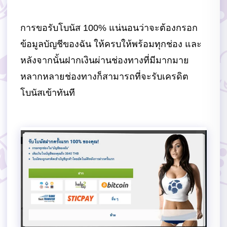
การขอรับโบนัส 100% แน่นอนว่าจะต้องกรอก
ข้อมูลบัญชีของฉัน ให้ครบให้พร้อมทุกช่อง และ
หลังจากนั้นฝากเงินผ่านช่องทางที่มีมากมาย
หลากหลายช่องทางก็สามารถที่จะรับเครดิต
โบนัสเข้าทันที