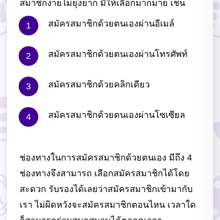
สมาชิกง่ายไม่ยุ่งยาก มีให้เลือกมากมาย เช่น
สมัครสมาชิกด้วยตนเองผ่านอีเมล์
สมัครสมาชิกด้วยตนเองผ่านโทรศัพท์
สมัครสมาชิกด้วยคลิกเดียว
สมัครสมาชิกด้วยตนเองผ่านโซเซียล
ช่องทางในการสมัครสมาชิกด้วยตนเอง มีถึง 4
ช่องทางจึงสามารถ เลือกสมัครสมาชิกได้โดย
สะดวก รับรองได้เลยว่าสมัครสมาชิกเข้ามากับ
เรา ไม่ผิดหวังจะสมัครสมาชิกตอนไหน เวลาใด