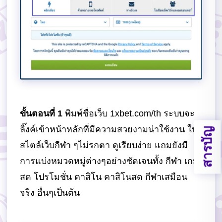
ขั้นตอนที่
1
พิมพ์ชื่อเว็บ 1xbet.com/th ระบบจะ
ลิ๊งค์เข้าหน้าหลักที่มีความสวยงามน่าใช้งาน ใน
สารบัญ
สไตล์เว็บกีฬา ๆไม่รกตา ดูเรียบง่าย แถมยังมี
การแบ่งหมวดหมู่ต่างๆอย่างชัดเจนทั้ง กีฬา เกม
สด โปรโมชั่น คาสิโน คาสิโนสด กีฬาเสมือน
จริง อื่นๆเป็นต้น