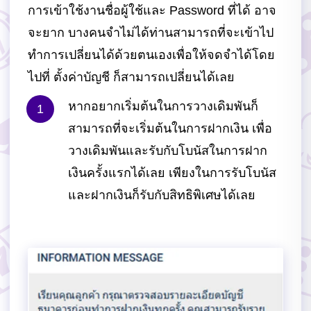
การเข้าใช้งานชื่อผู้ใช้และ Password ที่ได้ อาจ
จะยาก บางคนจำไม่ได้ท่านสามารถที่จะเข้าไป
ทำการเปลี่ยนได้ด้วยตนเองเพื่อให้จดจำได้โดย
ไปที่ ตั้งค่าบัญชี ก็สามารถเปลี่ยนได้เลย
หากอยากเริ่มต้นในการวางเดิมพันก็
สามารถที่จะเริ่มต้นในการฝากเงิน เพื่อ
วางเดิมพันและรับกับโบนัสในการฝาก
เงินครั้งแรกได้เลย เพียงในการรับโบนัส
และฝากเงินก็รับกับสิทธิพิเศษได้เลย