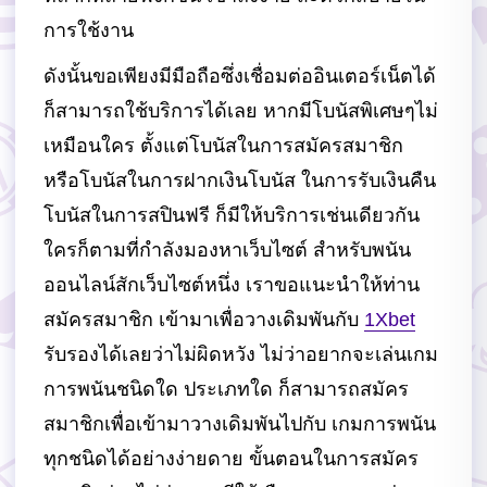
การใช้งาน
ดังนั้นขอเพียงมีมือถือซึ่งเชื่อมต่ออินเตอร์เน็ตได้
ก็สามารถใช้บริการได้เลย หากมีโบนัสพิเศษๆไม่
เหมือนใคร ตั้งแต่โบนัสในการสมัครสมาชิก
หรือโบนัสในการฝากเงินโบนัส ในการรับเงินคืน
โบนัสในการสปินฟรี ก็มีให้บริการเช่นเดียวกัน
ใครก็ตามที่กำลังมองหาเว็บไซต์ สำหรับพนัน
ออนไลน์สักเว็บไซต์หนึ่ง เราขอแนะนำให้ท่าน
สมัครสมาชิก เข้ามาเพื่อวางเดิมพันกับ
1Xbet
รับรองได้เลยว่าไม่ผิดหวัง ไม่ว่าอยากจะเล่นเกม
การพนันชนิดใด ประเภทใด ก็สามารถสมัคร
สมาชิกเพื่อเข้ามาวางเดิมพันไปกับ เกมการพนัน
ทุกชนิดได้อย่างง่ายดาย ขั้นตอนในการสมัคร